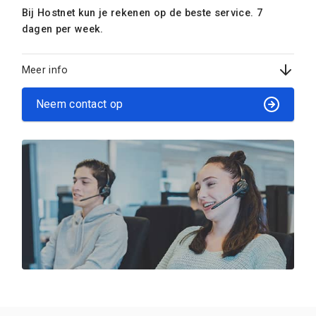
Bij Hostnet kun je rekenen op de beste service. 7
dagen per week.
Meer info
Neem contact op