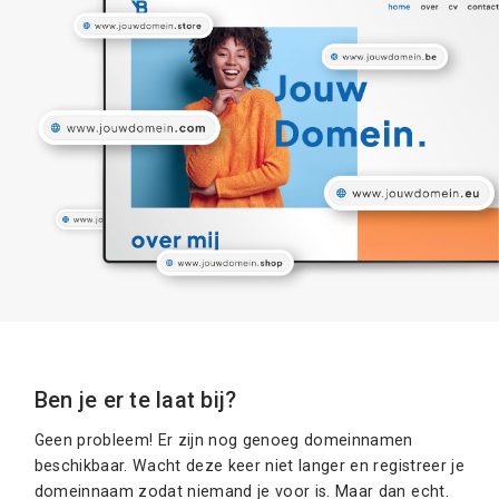
Ben je er te laat bij?
Geen probleem! Er zijn nog genoeg domeinnamen
beschikbaar. Wacht deze keer niet langer en registreer je
domeinnaam zodat niemand je voor is. Maar dan echt.